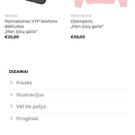
FRAZĖS
DŽEMPERIAI
Permatomas VTP telefono
Džemperis
dėkliukas
„Man jūsų gaila”
„Man jūsų gaila”
€
25,00
€
59,00
DIZAINAI
Frazės
Iliustracijos
Vėl tie patys
Proginiai