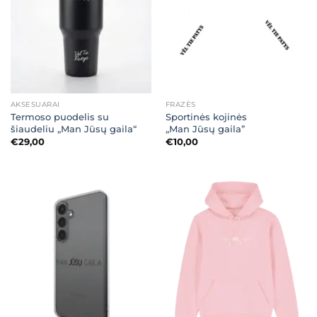
AKSESUARAI
FRAZĖS
Termoso puodelis su
Sportinės kojinės
šiaudeliu „Man Jūsų gaila“
„Man Jūsų gaila”
€
29,00
€
10,00