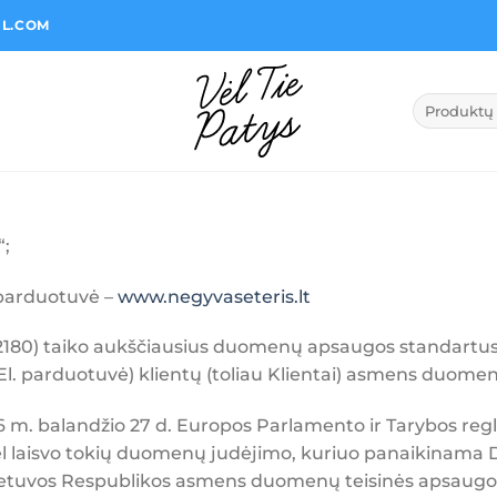
IL.COM
Ieškoti:
“;
parduotuvė –
www.negyvaseteris.lt
2180) taiko aukščiausius duomenų apsaugos standartu
 El. parduotuvė) klientų (toliau Klientai) asmens duomen
 m. balandžio 27 d. Europos Parlamento ir Tarybos reg
 laisvo tokių duomenų judėjimo, kuriuo panaikinama D
ietuvos Respublikos asmens duomenų teisinės apsaugos į