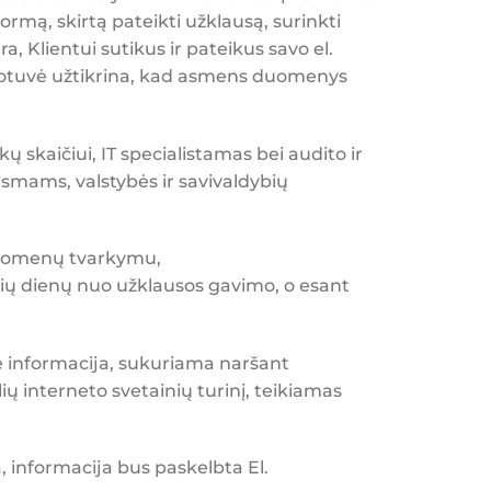
rmą, skirtą pateikti užklausą, surinkti
, Klientui sutikus ir pateikus savo el.
duotuvė užtikrina, kad asmens duomenys
skaičiui, IT specialistamas bei audito ir
ismams, valstybės ir savivaldybių
 duomenų tvarkymu,
nių dienų nuo užklausos gavimo, o esant
nė informacija, sukuriama naršant
ų interneto svetainių turinį, teikiamas
, informacija bus paskelbta El.