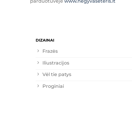
parduotuvėje
www.negyvaseteris.lt
DIZAINAI
Frazės
Iliustracijos
Vėl tie patys
Proginiai