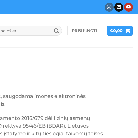
PRISIJUNGTI
€
0,00
s, saugodama įmonės elektroninės
is.
lamento 2016/679 dėl fizinių asmenų
irektyva 95/46/EB (BDAR), Lietuvos
statymo ir kitų tiesiogiai taikomų teisės