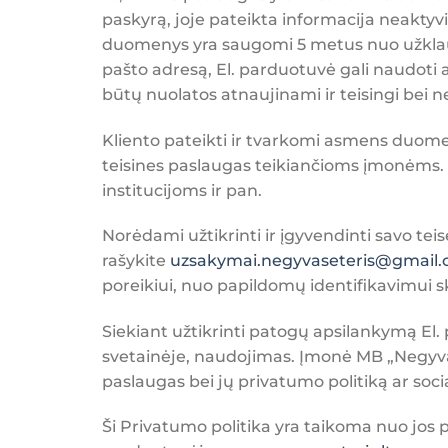
paskyrą, joje pateikta informacija neaktyv
duomenys yra saugomi 5 metus nuo užklausos 
pašto adresą, El. parduotuvė gali naudoti
būtų nuolatos atnaujinami ir teisingi bei 
Kliento pateikti ir tvarkomi asmens duomen
teisines paslaugas teikiančioms įmonėms. E
institucijoms ir pan.
Norėdami užtikrinti ir įgyvendinti savo te
rašykite
uzsakymai.negyvaseteris@gmail.
poreikiui, nuo papildomų identifikavimui
Siekiant užtikrinti patogų apsilankymą El.
svetainėje, naudojimas. Įmonė MB „Negyvas 
paslaugas bei jų privatumo politiką ar socia
Ši Privatumo politika yra taikoma nuo jos p