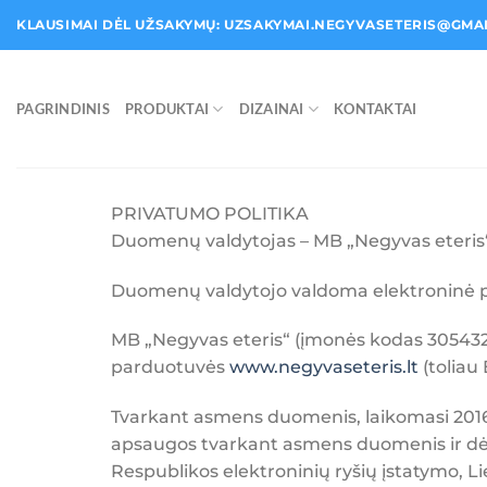
Skip
KLAUSIMAI DĖL UŽSAKYMŲ: UZSAKYMAI.NEGYVASETERIS@GMA
to
content
PAGRINDINIS
PRODUKTAI
DIZAINAI
KONTAKTAI
PRIVATUMO POLITIKA
Duomenų valdytojas – MB „Negyvas eteris
Duomenų valdytojo valdoma elektroninė 
MB „Negyvas eteris“ (įmonės kodas 30543
parduotuvės
www.negyvaseteris.lt
(toliau
Tvarkant asmens duomenis, laikomasi 2016
apsaugos tvarkant asmens duomenis ir dėl
Respublikos elektroninių ryšių įstatymo, L