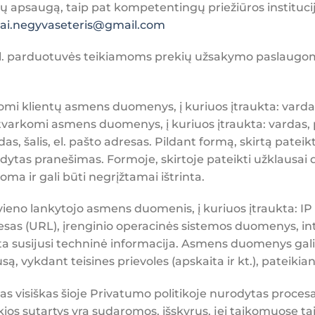
apsaugą, taip pat kompetentingų priežiūros instituc
i.negyvaseteris@gmail.
com
 El. parduotuvės teikiamoms prekių užsakymo paslaugo
i klientų asmens duomenys, į kuriuos įtraukta: vardas,
tvarkomi asmens duomenys, į kuriuos įtraukta: vardas,
das, šalis, el. pašto adresas. Pildant formą, skirtą pat
odytas pranešimas. Formoje, skirtoje pateikti užklausai d
ma ir gali būti negrįžtamai ištrinta.
eno lankytojo asmens duomenis, į kuriuos įtraukta: IP a
dresas (URL), įrenginio operacinės sistemos duomenys, i
ta susijusi techninė informacija. Asmens duomenys gali
usą, vykdant teisines prievoles (apskaita ir kt.), pateikia
s visiškas šioje Privatumo politikoje nurodytas procesa
kios sutartys yra sudaromos, išskyrus, jei taikomuose t