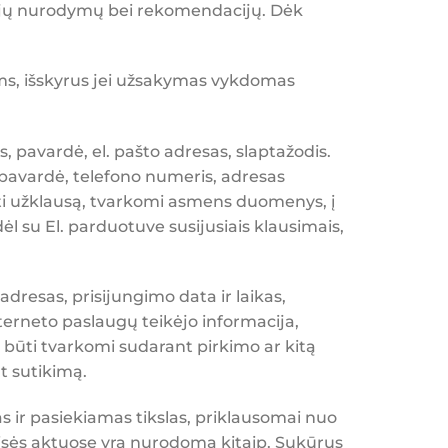
ijų nurodymų bei rekomendacijų. Dėk
ms, išskyrus jei užsakymas vykdomas
 pavardė, el. pašto adresas, slaptažodis.
 pavardė, telefono numeris, adresas
eikti užklausą, tvarkomi asmens duomenys, į
ėl su El. parduotuve susijusiais klausimais,
dresas, prisijungimo data ir laikas,
nterneto paslaugų teikėjo informacija,
 būti tvarkomi sudarant pirkimo ar kitą
nt sutikimą.
s ir pasiekiamas tikslas, priklausomai nuo
aisės aktuose yra nurodoma kitaip. Sukūrus