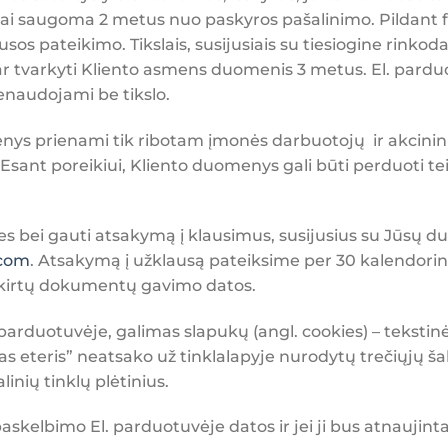
iai saugoma 2 metus nuo paskyros pašalinimo. Pildant fo
pateikimo. Tikslais, susijusiais su tiesiogine rinkodara
 ar tvarkyti Kliento asmens duomenis 3 metus. El. par
nenaudojami be tikslo.
ys prienami tik ribotam įmonės darbuotojų ir akcininkų 
sant poreikiui, Kliento duomenys gali būti perduoti te
ises bei gauti atsakymą į klausimus, susijusius su Jūsų
com
. Atsakymą į užklausą pateiksime per 30 kalendori
 skirtų dokumentų gavimo datos.
 parduotuvėje, galimas slapukų (angl. cookies) – teksti
eteris” neatsako už tinklalapyje nurodytų trečiųjų šali
linių tinklų plėtinius.
askelbimo El. parduotuvėje datos ir jei ji bus atnaujinta