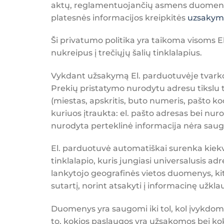
aktų, reglamentuojančių asmens duomenų 
platesnės informacijos kreipkitės
uzsakyma
Ši privatumo politika yra taikoma visoms
nukreipus į trečiųjų šalių tinklalapius.
Vykdant užsakymą El. parduotuvėje tvarkom
Prekių pristatymo nurodytu adresu tikslu 
(miestas, apskritis, buto numeris, pašto ko
kuriuos įtraukta: el. pašto adresas bei nur
nurodyta perteklinė informacija nėra saugo
El. parduotuvė automatiškai surenka kiekvi
tinklalapio, kuris jungiasi universalusis a
lankytojo geografinės vietos duomenys, ki
sutartį, norint atsakyti į informacinę užkla
Duomenys yra saugomi iki tol, kol įvykdoma
to, kokios paslaugos yra užsakomos bei ko