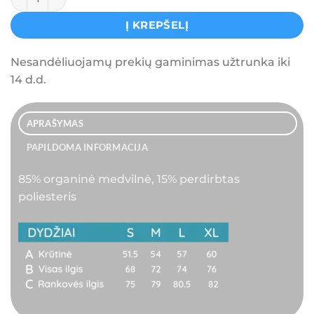
Į KREPŠELĮ
Nesandėliuojamų prekių gaminimas užtrunka iki
14 d.d.
APRAŠYMAS
PAPILDOMA INFORMACIJA
85% organinė medvilnė, 15% perdirbtas
poliesteris