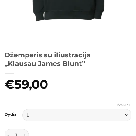
Džemperis su iliustracija
„Klausau James Blunt”
€
59,00
IŠVALYTI
Dydis
produkto kiekis: Džemperis su iliustracija "Klausau James 