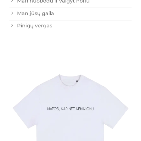
Man nuobodu ir valgyt noriu
Man jūsų gaila
Pinigų vergas