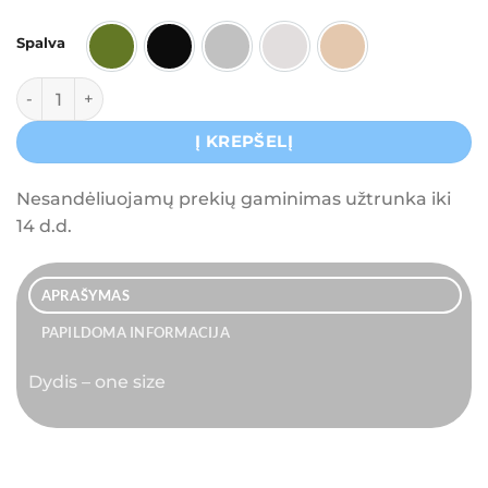
Spalva
Chaki
Juoda
Pilka
Šviesiai pilka
Šviesiai ruda
produkto kiekis: Kepurė ,,Taigi juokauju"
Į KREPŠELĮ
Nesandėliuojamų prekių gaminimas užtrunka iki
14 d.d.
APRAŠYMAS
PAPILDOMA INFORMACIJA
Dydis – one size