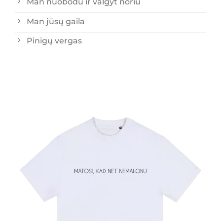
Man nuobodu ir valgyt noriu
Man jūsų gaila
Pinigų vergas