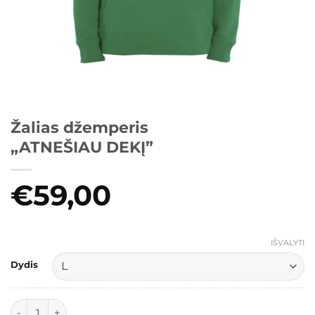
Žalias džemperis
„ATNEŠIAU DEKĮ”
€
59,00
IŠVALYTI
Dydis
produkto kiekis: Žalias džemperis "ATNEŠIAU DEKĮ"