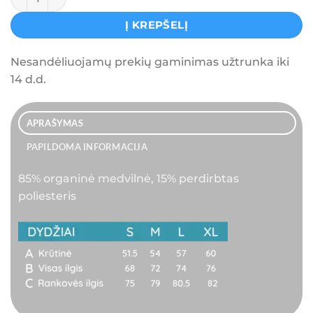
Į KREPŠELĮ
Nesandėliuojamų prekių gaminimas užtrunka iki
14 d.d.
APRAŠYMAS
PAPILDOMA INFORMACIJA
85% organinė medvilnė, 15% perdirbtas
poliesteris