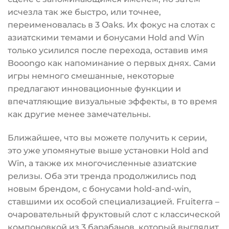
исчезла так же быстро, или точнее,
переименовалась в 3 Oaks. Их фокус на слотах с
азиатскими темами и бонусами Hold and Win
только усилился после перехода, оставив имя
Booongo как напоминание о первых днях. Сами
игры немного смешанные, некоторые
предлагают инновационные функции и
впечатляющие визуальные эффекты, в то время
как другие менее замечательны.
Ближайшее, что вы можете получить к серии,
это уже упомянутые выше установки Hold and
Win, а также их многочисленные азиатские
релизы. Оба эти тренда продолжились под
новым брендом, с бонусами hold-and-win,
ставшими их особой специализацией. Fruiterra –
очаровательный фруктовый слот с классической
компоновкой из 3 барабанов, который выглядит