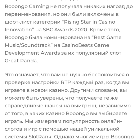
Booongo Gaming не получала никаких наград до
переименования, но они были включены в
шорт-лист категории “Rising Star in Casino
Innovation” на SBC Awards 2020. Кроме того,
Booongo была номинирована на “Best Game
Music/Soundtrack” на CasinoBeats Game
Development Awards за их популярный слот
Great Panda.
Это означает, что вам не нужно беспокоиться о
проверке настройки RTP каждый раз, когда вы
играете в новом казино. Другими словами, вы
можете быть уверены, что получаете те же
справедливые шансы на выигрыш, независимо
от того, в каких казино Booongo вы выбираете
играть. Мы измеряем популярность онлайн-
слотов и игр с помощью нашей уникальной
системы SlotRank. Однако многие игры Booongo