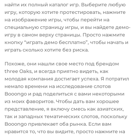
найти их полный каталог игр. Выберите любую
игру, которую хотите протестировать, нажмите
на изображение игры, чтобы перейти на
специальную страницу игры, и вы найдете демо-
игру в самом верху страницы. Просто нажмите
кнопку “играть демо бесплатно”, чтобы начать и
играть сколько хотите без риска.
Похоже, они нашли свое место под брендом
three Oaks, и всегда приятно видеть, как
молодая компания достигает успеха. Я потратил
немало времени на исследование слотов
Booongo и рад поделиться с вами некоторыми
из моих фаворитов. Чтобы дать вам хорошее
представление, я включу смесь как азиатских,
так и западных тематических слотов, поскольку
Booongo привлекает оба рынка. Если вам
нравится то, что вы видите, просто нажмите на