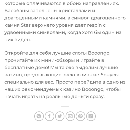
которые оплачиваются в обоих направлениях.
Барабаны заполнены кристаллами и
драгоценными камнями, а символ драгоценного
камня Star верхнего уровня дает respin с
удвоенными символами, когда хотя бы один из
них виден.
Откройте для себя лучшие слоты Booongo,
прочитайте их мини-обзоры и играйте в
бесплатные демо! Мы также выделим лучшие
казино, предлагающие эксклюзивные бонусы
специально для вас. Просто перейдите в одно из
наших рекомендуемых казино Booongo, чтобы
начать играть на реальные деньги сразу.