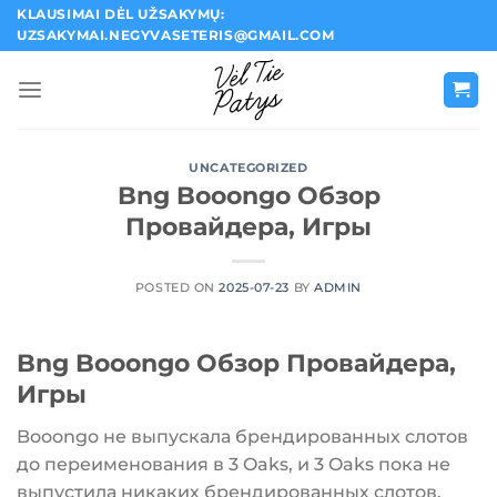
Skip
KLAUSIMAI DĖL UŽSAKYMŲ:
UZSAKYMAI.NEGYVASETERIS@GMAIL.COM
to
content
UNCATEGORIZED
Bng Booongo Обзор
Провайдера, Игры
POSTED ON
2025-07-23
BY
ADMIN
Bng Booongo Обзор Провайдера,
Игры
Booongo не выпускала брендированных слотов
до переименования в 3 Oaks, и 3 Oaks пока не
выпустила никаких брендированных слотов.