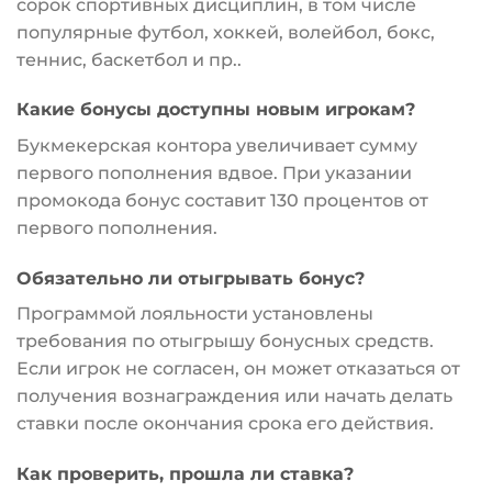
сорок спортивных дисциплин, в том числе
популярные футбол, хоккей, волейбол, бокс,
теннис, баскетбол и пр..
Какие бонусы доступны новым игрокам?
Букмекерская контора увеличивает сумму
первого пополнения вдвое. При указании
промокода бонус составит 130 процентов от
первого пополнения.
Oбязательно ли отыгрывать бонус?
Программой лояльности установлены
требования по отыгрышу бонусных средств.
Если игрок не согласен, он может отказаться от
получения вознаграждения или начать делать
ставки после окончания срока его действия.
Как проверить, прошла ли ставка?