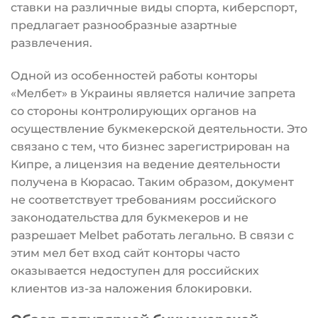
ставки на различные виды спорта, киберспорт,
предлагает разнообразные азартные
развлечения.
Одной из особенностей работы конторы
«Мелбет» в Украины является наличие запрета
со стороны контролирующих органов на
осуществление букмекерской деятельности. Это
связано с тем, что бизнес зарегистрирован на
Кипре, а лицензия на ведение деятельности
получена в Кюрасао. Таким образом, документ
не соответствует требованиям российского
законодательства для букмекеров и не
разрешает Melbet работать легально. В связи с
этим мел бет вход сайт конторы часто
оказывается недоступен для российских
клиентов из-за наложения блокировки.