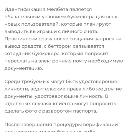
Идентификация Мелбета является
обязательным условием букмекера для всех
новых пользователей, которые планируют
выводить выигрыши с личного счета.
Практически сразу после создания запроса на
вывод средств, с беттором связывается
сотрудник букмекера, который попросит
переслать на электронную почту необходимую
документацию.
Среди требуемых могут быть удостоверение
личности, водительские права либо же другие
документы, удостоверяющие личность. В
отдельных случаях клиента могут попросить
сделать фото с разворотом паспорта.
После завершения процедуры верификации
пользователь может без каких-либо