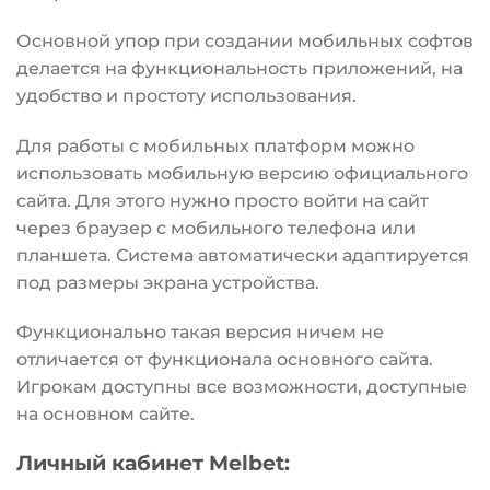
Основной упор при создании мобильных софтов
делается на функциональность приложений, на
удобство и простоту использования.
Для работы с мобильных платформ можно
использовать мобильную версию официального
сайта. Для этого нужно просто войти на сайт
через браузер с мобильного телефона или
планшета. Система автоматически адаптируется
под размеры экрана устройства.
Функционально такая версия ничем не
отличается от функционала основного сайта.
Игрокам доступны все возможности, доступные
на основном сайте.
Личный кабинет Melbet: