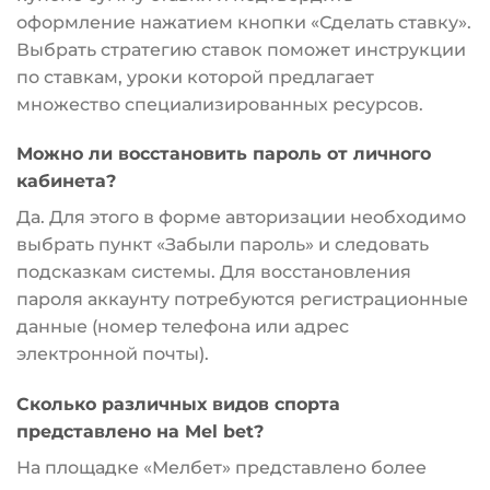
оформление нажатием кнопки «Сделать ставку».
Выбрать стратегию ставок поможет инструкции
по ставкам, уроки которой предлагает
множество специализированных ресурсов.
Можно ли восстановить пароль от личного
кабинета?
Да. Для этого в форме авторизации необходимо
выбрать пункт «Забыли пароль» и следовать
подсказкам системы. Для восстановления
пароля аккаунту потребуются регистрационные
данные (номер телефона или адрес
электронной почты).
Сколько различных видов спорта
представлено на Mel bet?
На площадке «Мелбет» представлено более