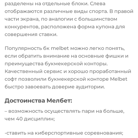
разделены на отдельные блоки. Слева
отображаются различные виды спорта. В правой
части экрана, по аналогии с большинством
конкурентов, расположена форма купона для
совершения ставки.
Популярность бк melbet можно легко понять,
если обратить внимание на основные фишки и
преимущества букмекерской конторы.
Качественный сервис и хорошо проработанный
софт позволили букмекерской конторе Melbet
быстро завоевать доверие аудитории.
Достоинства Мелбет:
– возможность осуществлять пари на больше,
чем 40 дисциплин;
-ставить на киберспортивные соревнования;