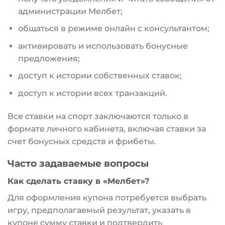
администрации Мелбет;
общаться в режиме онлайн с консультантом;
активировать и использовать бонусные
предложения;
доступ к истории собственных ставок;
доступ к истории всех транзакций.
Все ставки на спорт заключаются только в
формате личного кабинета, включая ставки за
счет бонусных средств и фрибеты.
Часто задаваемые вопросы
Как сделать ставку в «Мелбет»?
Для оформления купона потребуется выбрать
игру, предполагаемый результат, указать в
купоне сумму ставки и подтвердить