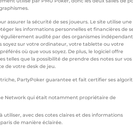
galement utilisé par PMU Poker, donc les deux salles de p
 graphismes.
 assurer la sécurité de ses joueurs. Le site utilise une
éger les informations personnelles et financières de s
ent régulièrement audité par des organismes indépendant
s soyez sur votre ordinateur, votre tablette ou votre
éférés où que vous soyez. De plus, le logiciel offre
s telles que la possibilité de prendre des notes sur vos
e de votre desk de jeu.
i-triche, PartyPoker guarantee et fait certifier ses algor
me Network qui était notamment propriétaire de
à utiliser, avec des cotes claires et des informations
 paris de manière éclairée.