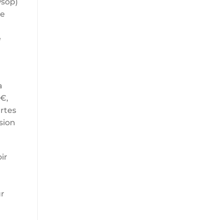
wsop)
ne
e
a
 €,
artes
sion
ir
ur