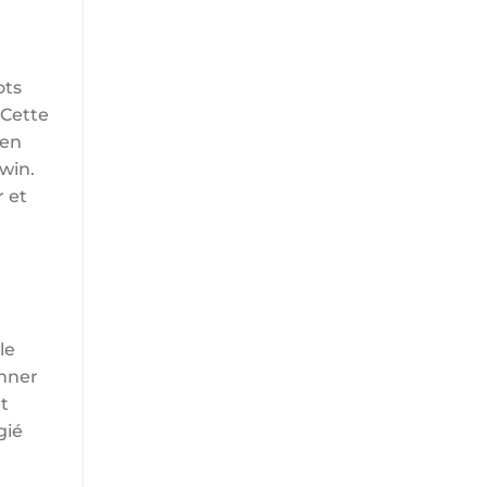
ots
 Cette
 en
win.
r et
le
onner
t
gié