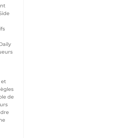
ont
Side
fs
Daily
oueurs
 et
règles
ole de
eurs
ndre
ème