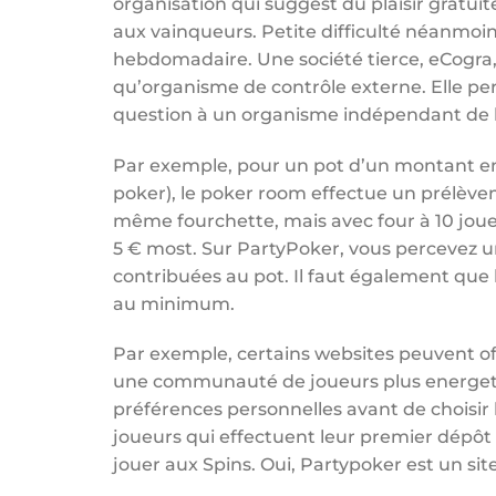
organisation qui suggest du plaisir gratu
aux vainqueurs. Petite difficulté néanmoins
hebdomadaire. Une société tierce, eCogra, 
qu’organisme de contrôle externe. Elle 
question à un organisme indépendant de le
Par exemple, pour un pot d’un montant entr
poker), le poker room effectue un prélève
même fourchette, mais avec four à 10 joue
5 € most. Sur PartyPoker, vous percevez un
contribuées au pot. Il faut également que
au minimum.
Par exemple, certains websites peuvent of
une communauté de joueurs plus energetic
préférences personnelles avant de choisir
joueurs qui effectuent leur premier dépôt 
jouer aux Spins. Oui, Partypoker est un site 