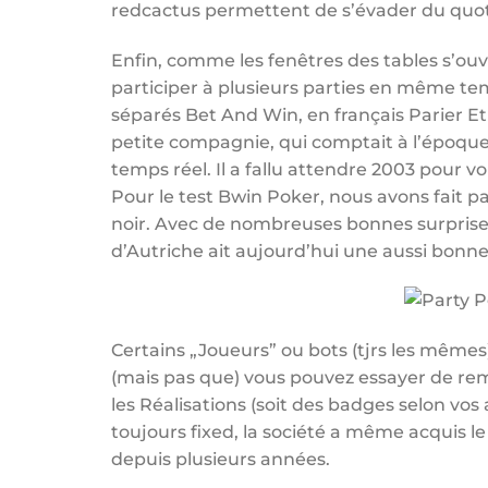
redcactus permettent de s’évader du quot
Enfin, comme les fenêtres des tables s’ou
participer à plusieurs parties en même tem
séparés Bet And Win, en français Parier Et
petite compagnie, qui comptait à l’époque
temps réel. Il a fallu attendre 2003 pour v
Pour le test Bwin Poker, nous avons fait pa
noir. Avec de nombreuses bonnes surprises
d’Autriche ait aujourd’hui une aussi bonne
Certains „Joueurs” ou bots (tjrs les mêmes
(mais pas que) vous pouvez essayer de rempl
les Réalisations (soit des badges selon v
toujours fixed, la société a même acquis le
depuis plusieurs années.