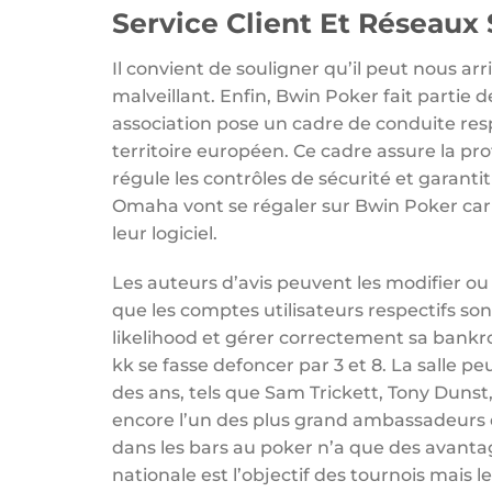
Service Client Et Réseaux
Il convient de souligner qu’il peut nous ar
malveillant. Enfin, Bwin Poker fait partie
association pose un cadre de conduite res
territoire européen. Ce cadre assure la pr
régule les contrôles de sécurité et garant
Omaha vont se régaler sur Bwin Poker car c
leur logiciel.
Les auteurs d’avis peuvent les modifier ou
que les comptes utilisateurs respectifs sont
likelihood et gérer correctement sa bankrol
kk se fasse defoncer par 3 et 8. La salle p
des ans, tels que Sam Trickett, Tony Duns
encore l’un des plus grand ambassadeurs du
dans les bars au poker n’a que des avantage
nationale est l’objectif des tournois mais