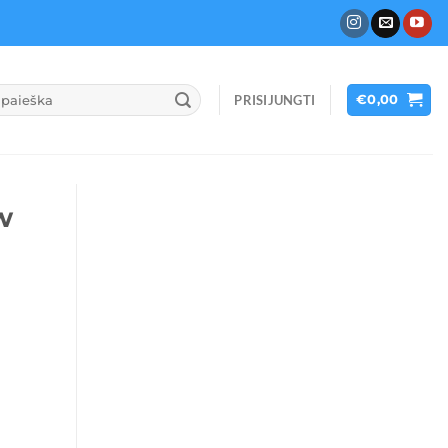
PRISIJUNGTI
€
0,00
w