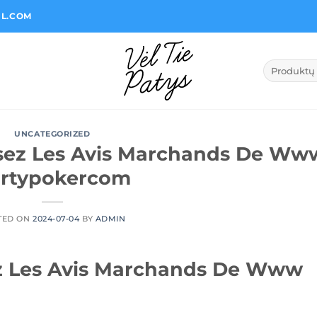
IL.COM
Ieškoti:
UNCATEGORIZED
isez Les Avis Marchands De Ww
rtypokercom
TED ON
2024-07-04
BY
ADMIN
ez Les Avis Marchands De Www