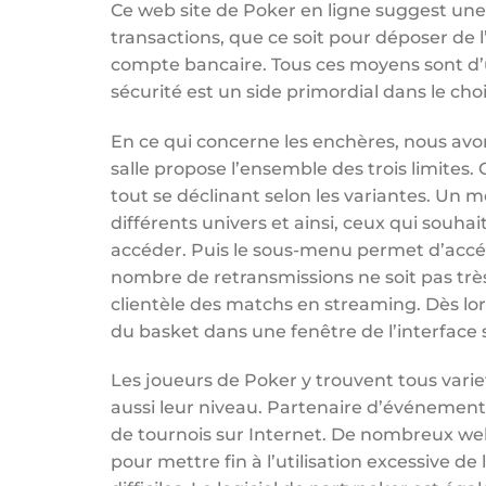
Ce web site de Poker en ligne suggest une
transactions, que ce soit pour déposer de l
compte bancaire. Tous ces moyens sont d’un
sécurité est un side primordial dans le cho
En ce qui concerne les enchères, nous avon
salle propose l’ensemble des trois limites.
tout se déclinant selon les variantes. Un
différents univers et ainsi, ceux qui souhai
accéder. Puis le sous-menu permet d’accéd
nombre de retransmissions ne soit pas trè
clientèle des matchs en streaming. Dès lo
du basket dans une fenêtre de l’interface 
Les joueurs de Poker y trouvent tous variet
aussi leur niveau. Partenaire d’événements
de tournois sur Internet. De nombreux web
pour mettre fin à l’utilisation excessive de