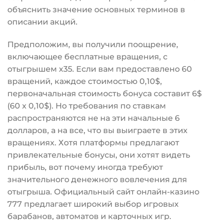
объяснить значение основных терминов в
описании акций.
Предположим, вы получили поощрение,
включающее бесплатные вращения, с
отыгрышем х35. Если вам предоставлено 60
вращений, каждое стоимостью 0,10$,
первоначальная стоимость бонуса составит 6$
(60 х 0,10$). Но требования по ставкам
распространяются не на эти начальные 6
долларов, а на все, что вы выиграете в этих
вращениях. Хотя платформы предлагают
привлекательные бонусы, они хотят видеть
прибыль, вот почему иногда требуют
значительного денежного вовлечения для
отыгрыша. Официальный сайт онлайн-казино
777 предлагает широкий выбор игровых
барабанов, автоматов и карточных игр.