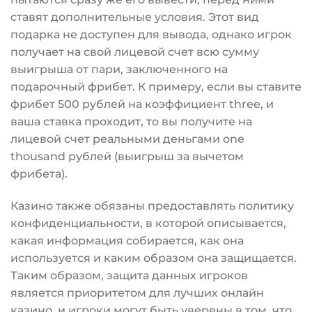
ставят дополнительные условия. Этот вид
подарка не доступен для вывода, однако игрок
получает на свой лицевой счет всю сумму
выигрыша от пари, заключенного на
подарочный фрибет. К примеру, если вы ставите
фрибет 500 рублей на коэффициент three, и
ваша ставка проходит, то вы получите на
лицевой счет реальными деньгами one
thousand рублей (выигрыш за вычетом
фрибета).
Казино также обязаны предоставлять политику
конфиденциальности, в которой описывается,
какая информация собирается, как она
используется и каким образом она защищается.
Таким образом, защита данных игроков
является приоритетом для лучших онлайн
казино, и игроки могут быть уверены в том, что