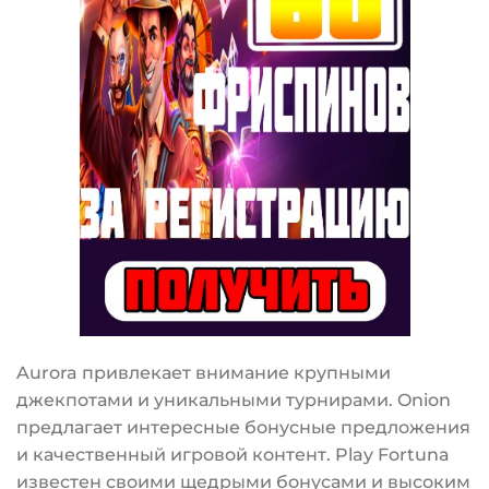
Aurora привлекает внимание крупными
джекпотами и уникальными турнирами. Onion
предлагает интересные бонусные предложения
и качественный игровой контент. Play Fortuna
известен своими щедрыми бонусами и высоким