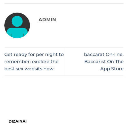
ADMIN
Get ready for per night to
‎baccarat On-line:
remember: explore the
Baccarist On The
best sex websits now
App Store
DIZAINAI