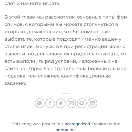
слот и начните играть..
В этой главе мы рассмотрим основные типы фри
спинов, с которыми вы можете столкнуться в
игорных домах онлайн, чтобы помочь вам
выбрать те, которые подходят именно вашему
стилю игры. Бонусы БК при регистрации можно
вывести, но для начала их придется отыграть, то
есть выполнить ряд условий, изложенных на
сайте конторы. Как правило, чем больше размер
подарка, тем сложнее квалификационные
задания.
This entry was posted in
Uncategorized
. Bookmark the
permalink
.