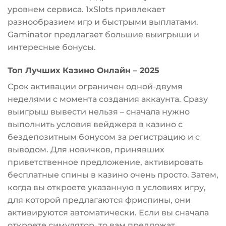
уровнем сервиса. 1xSlots привлекает
разнообразием игр и быстрыми выплатами.
Gaminator предлагает большие выигрыши и
интересные бонусы.
Топ Лучших Казино Онлайн – 2025
Срок активации ограничен одной-двумя
неделями с момента создания аккаунта. Сразу
выигрыш вывести нельзя – сначала нужно
выполнить условия вейджера в казино с
бездепозитным бонусом за регистрацию и с
выводом. Для новичков, принявших
приветственное предложение, активировать
бесплатные спины в казино очень просто. Затем,
когда вы откроете указанную в условиях игру,
для которой предлагаются фриспины, они
активируются автоматически. Если вы сначала
откроете симулятор, то вам предложат