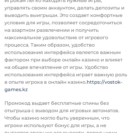
игрокам легко находить нужные игры,
управлять своим аккаунтом, делать депозиты и
выводить выигрыши. Это создает комфортные
условия для игры, позволяет сосредоточиться
на азартном развлечении и получить
максимальное удовольствие от игрового
процесса. Таким образом, удобство
использования интерфейса является важным
фактором при выборе онлайн казино и влияет
на общее впечатление от игры. Удобство
использования интерфейса играет важную роль
в опыте игрока в онлайн казино.
https://vostok-
games.kz
Промокод выдает бесплатные спины без
отыгрыша с выводом для игровых автоматов.
Чтобы казино могло быть уверенным, что
игроки используют бонус для игры, а не
пытаются сразу же его вывести, перед ними