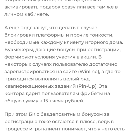
активировать подарок сразу или все там же в
личном кабинете.
А еще подскажут, что делать в случае
блокировки платформы и прочие тонкости,
необходимые каждому клиенту игорного дома.
Букмекеры, дающие бонусы при регистрации,
формируют условия участия в акции. В
некоторых случаях пользователю достаточно
зарегистрироваться на сайте (Winline), а где-то
приходится выполнять целый ряд
квалификационных заданий (Pin-Up). Эта
контора дарит пользователям фрибеты на
общую сумму в 15 тысяч рублей.
При этом БК с бездепозитным бонусом за
регистрацию тоже остаются в плюсе, ведь в
процессе игры клиент понимает, что у него есть