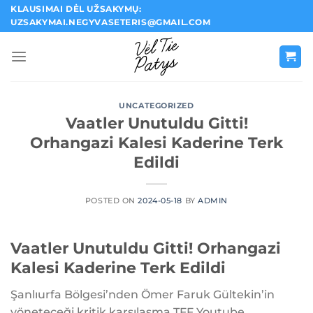
Skip
KLAUSIMAI DĖL UŽSAKYMŲ:
UZSAKYMAI.NEGYVASETERIS@GMAIL.COM
to
content
UNCATEGORIZED
Vaatler Unutuldu Gitti!
Orhangazi Kalesi Kaderine Terk
Edildi
POSTED ON
2024-05-18
BY
ADMIN
Vaatler Unutuldu Gitti! Orhangazi
Kalesi Kaderine Terk Edildi
Şanlıurfa Bölgesi’nden Ömer Faruk Gültekin’in
yöneteceği kritik karşılaşma TFF Youtube