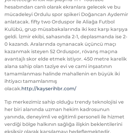
hesabından canlı olarak ekranlara gelecek ve bu
mücadeleyi Ordulu spor spikeri Doğancan Aydemir
anlatacak. fifty two Orduspor ile Aliağa Futbol
Kulübü, grup müsabakalarında iki kez karşı karşıya
geldi. İzmir ekibi, sahasında 2-1, deplasmanda ise 2-
0 kazandı. Aralarında oynanacak üçüncü maçı
kazanmak isteyen 52 Orduspor, rövanş maçına
avantajlı skor elde etmek istiyor. 450 metre karelik
alana sahip olan taziye evi ve cami inşaatının
tamamlanması halinde mahallenin en büyük iki
ihtiyacı tamamlanmış
olacak.
http://kayserihbr.com/
Tıp merkezimiz sahip olduğu trendy teknolojisi ve
her biri alanında uzman hekim kadrosunun
yanında, deneyimli ve eğitimli personeli ile hizmet
verdiği bölge halkının sağlığa ilişkin beklentilerini
eksiksiz olarak karşılamayı hedeflemektedir.