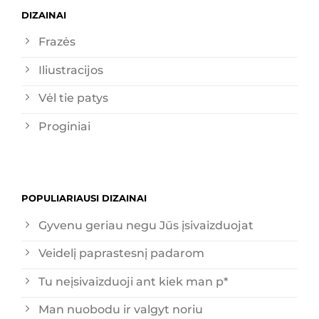
DIZAINAI
Frazės
Iliustracijos
Vėl tie patys
Proginiai
POPULIARIAUSI DIZAINAI
Gyvenu geriau negu Jūs įsivaizduojat
Veidelį paprastesnį padarom
Tu neįsivaizduoji ant kiek man p*
Man nuobodu ir valgyt noriu