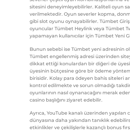
sitesini deneyimleyebilirler. Kaliteli oyun s
verilmektedir. Oyun severler kopma, donma
gibi slot oyunu oynayabilirler. Tümbet Giriş
oyuncular Tümbet Heylink veya Tümbet Twitte
yapamayan kullanıcılar için Tümbet Yeni Gir
Bunun sebebi ise Tümbet yeni adresinin ol
Tümbet engellenmiş adresi üzerinden sitey
dikkat ettiği konulardan bir diğeri de üyes
üyesinin bütçesine göre bir ödeme yöntemi
birisidir. Kolay para ödeyen bahis siteleri a
kontrol edilmekte ve sorun olmadığı takdir
oyunlarının nasıl oynanacağını merak ede
casino başlığını ziyaret edebilir.
Ayrıca, YouTube kanalı üzerinden yapılan ca
dünyasına daha yakından tanıklık edebilirs
etkinlikler ve çekilişlerle kazançlı bonus f