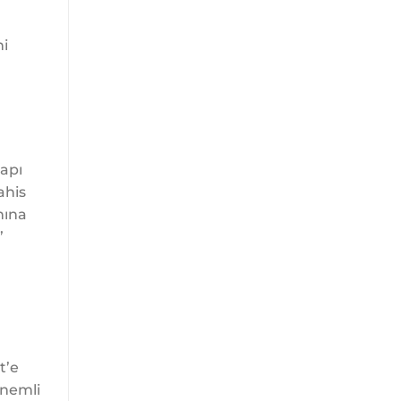
ni
yapı
ahis
nına
”
t’e
önemli