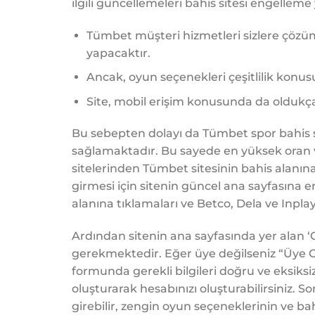
ilgili güncellemeleri bahis sitesi engelle
Tümbet müşteri hizmetleri sizlere çözüm
yapacaktır.
Ancak, oyun seçenekleri çeşitlilik konus
Site, mobil erişim konusunda da oldukça
Bu sebepten dolayı da Tümbet spor bahis sit
sağlamaktadır. Bu sayede en yüksek oran ve
sitelerinden Tümbet sitesinin bahis alanın
girmesi için sitenin güncel ana sayfasına 
alanına tıklamaları ve Betco, Dela ve Inpla
Ardından sitenin ana sayfasında yer alan ‘Gi
gerekmektedir. Eğer üye değilseniz “Üye Ol
formunda gerekli bilgileri doğru ve eksiksiz
oluşturarak hesabınızı oluşturabilirsiniz. S
girebilir, zengin oyun seçeneklerinin ve bah