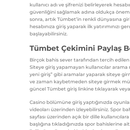
kullanıcı adı ve şifrenizi belirleyerek hesabı
güvenliğini sağlamak adına oldukça önemli
sonra, artık Tümbet’in renkli dünyasına gir
hesabınıza giriş yaparak ilk yatırımınızı g
başlayabilirsiniz.
Tümbet Çekimini Paylaş B
Birçok bahis sever tarafından tercih edilen
Siteye giriş yapamayan kullanıcılar arama
yeni giriş” gibi aramalar yaparak siteye g
ve zaman kaybetmeden siteye girmek mümkü
güncel Tümbet giriş linkine tıklayarak veya
Casino bölümüne giriş yaptığınızda oyunlar
videoları üzerinden izleyebilirsiniz. Spor b
sayfası üzerinden açık bir dille kullanıcılar
başlığına tıkladığınızda spor bahislerine ait