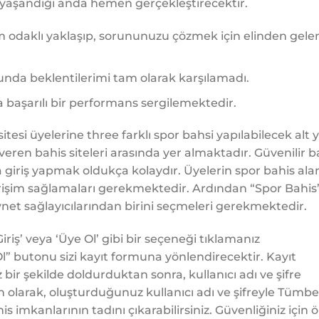
me yaşandığı anda hemen gerçekleştirecektir.
 odaklı yaklaşıp, sorununuzu çözmek için elinden gele
unda beklentilerimi tam olarak karşılamadı.
 başarılı bir performans sergilemektedir.
esi üyelerine three farklı spor bahsi yapılabilecek alt 
ren bahis siteleri arasında yer almaktadır. Güvenilir b
a giriş yapmak oldukça kolaydır. Üyelerin spor bahis ala
erişim sağlamaları gerekmektedir. Ardından “Spor Bahis
ynet sağlayıcılarından birini seçmeleri gerekmektedir.
riş’ veya ‘Üye Ol’ gibi bir seçeneği tıklamanız
” butonu sizi kayıt formuna yönlendirecektir. Kayıt
 bir şekilde doldurduktan sonra, kullanıcı adı ve şifre
on olarak, oluşturduğunuz kullanıcı adı ve şifreyle Tümbe
is imkanlarının tadını çıkarabilirsiniz. Güvenliğiniz için 