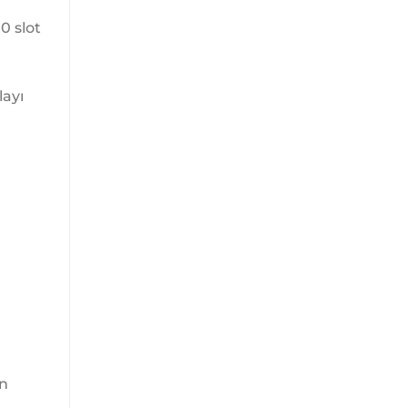
0 slot
layı
un