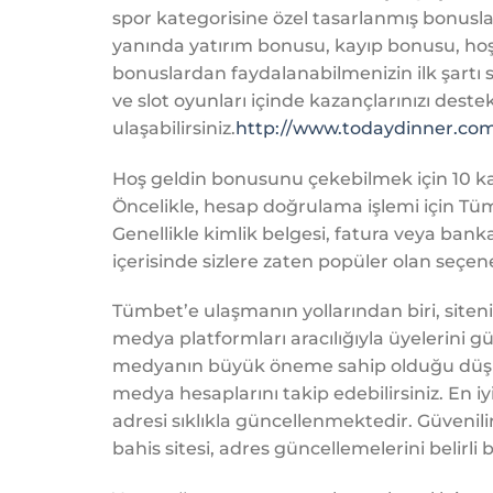
spor kategorisine özel tasarlanmış bonuslar
yanında yatırım bonusu, kayıp bonusu, hoş
bonuslardan faydalanabilmenizin ilk şartı s
ve slot oyunları içinde kazançlarınızı dest
ulaşabilirsiniz.
http://www.todaydinner.co
Hoş geldin bonusunu çekebilmek için 10 k
Öncelikle, hesap doğrulama işlemi için Tüm
Genellikle kimlik belgesi, fatura veya banka
içerisinde sizlere zaten popüler olan seçen
Tümbet’e ulaşmanın yollarından biri, siteni
medya platformları aracılığıyla üyelerini gü
medyanın büyük öneme sahip olduğu düşün
medya hesaplarını takip edebilirsiniz. En iy
adresi sıklıkla güncellenmektedir. Güvenili
bahis sitesi, adres güncellemelerini belirl