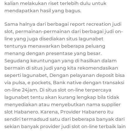
kalian melakukan riset terlebih dulu untuk
mendapatkan hasil yang bagus.
Sama halnya dari berbagai report recreation judi
slot, permainan-permainan dari berbagai judi on-
line yang juga disediakan situs lagunabet
tentunya menawarkan beberapa peluang
menang dengan presentase yang besar.
Segudang keuntungan yang di hasilkan dalam
bermain di situs judi yang kita rekomendasikan
seperti lagunabet, Dengan pelayanan deposit bisa
via pulsa, e pockets, Bank native dengan transaksi
on-line 24jam. Di situs slot on-line terpercaya
lagunabet tentu akan kurang lengkap bila tidak
menyediakan atau menyebutkan nama supplier
slot Habanero. Karena, Provider Habanero itu
sendiri termadsud satu dari beberapa banyak dari
sekian banyak provider judi slot on-line terbaik lain