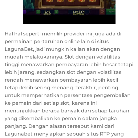
Hal hal seperti memilih provider ini juga ada di
permainan pertaruhan online lain di situs
LagunaBet, jadi mungkin kalian akan dengan
mudah melakukannya. Slot dengan volatilitas
tinggi menawarkan pembayaran lebih besar tetapi
lebih jarang, sedangkan slot dengan volatilitas
rendah menawarkan pembayaran lebih kecil
tetapi lebih sering menang. Terakhir, penting
untuk memperhatikan persentase pengembalian
ke pemain dari setiap slot, karena ini
menunjukkan berapa banyak dari setiap taruhan
yang dikembalikan ke pemain dalam jangka
panjang. Dengan alasan tersebut kami dari
Lagunabet menyiapkan sebuah situs RTP yang