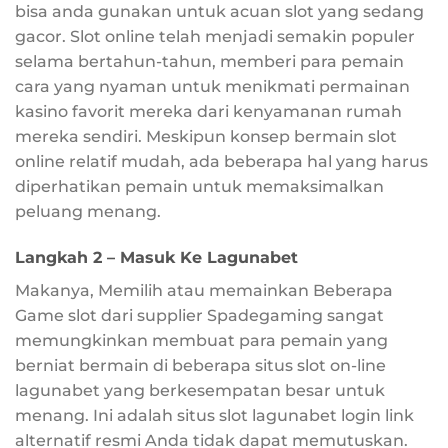
bisa anda gunakan untuk acuan slot yang sedang
gacor. Slot online telah menjadi semakin populer
selama bertahun-tahun, memberi para pemain
cara yang nyaman untuk menikmati permainan
kasino favorit mereka dari kenyamanan rumah
mereka sendiri. Meskipun konsep bermain slot
online relatif mudah, ada beberapa hal yang harus
diperhatikan pemain untuk memaksimalkan
peluang menang.
Langkah 2 – Masuk Ke Lagunabet
Makanya, Memilih atau memainkan Beberapa
Game slot dari supplier Spadegaming sangat
memungkinkan membuat para pemain yang
berniat bermain di beberapa situs slot on-line
lagunabet yang berkesempatan besar untuk
menang. Ini adalah situs slot lagunabet login link
alternatif resmi Anda tidak dapat memutuskan.