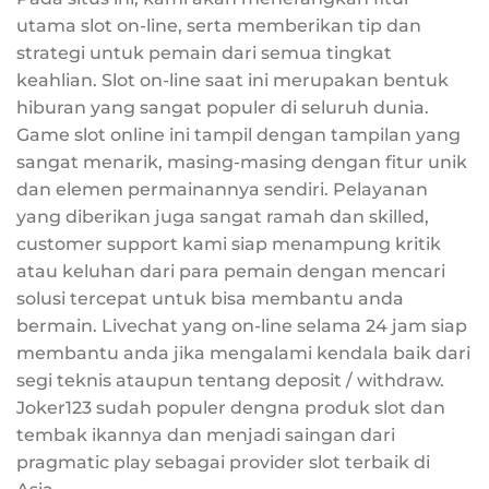
utama slot on-line, serta memberikan tip dan
strategi untuk pemain dari semua tingkat
keahlian. Slot on-line saat ini merupakan bentuk
hiburan yang sangat populer di seluruh dunia.
Game slot online ini tampil dengan tampilan yang
sangat menarik, masing-masing dengan fitur unik
dan elemen permainannya sendiri. Pelayanan
yang diberikan juga sangat ramah dan skilled,
customer support kami siap menampung kritik
atau keluhan dari para pemain dengan mencari
solusi tercepat untuk bisa membantu anda
bermain. Livechat yang on-line selama 24 jam siap
membantu anda jika mengalami kendala baik dari
segi teknis ataupun tentang deposit / withdraw.
Joker123 sudah populer dengna produk slot dan
tembak ikannya dan menjadi saingan dari
pragmatic play sebagai provider slot terbaik di