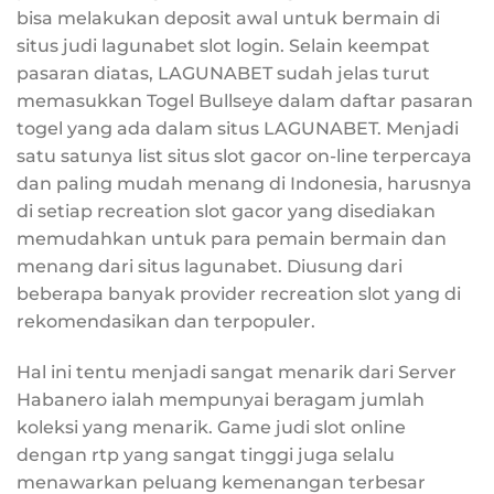
bisa melakukan deposit awal untuk bermain di
situs judi lagunabet slot login. Selain keempat
pasaran diatas, LAGUNABET sudah jelas turut
memasukkan Togel Bullseye dalam daftar pasaran
togel yang ada dalam situs LAGUNABET. Menjadi
satu satunya list situs slot gacor on-line terpercaya
dan paling mudah menang di Indonesia, harusnya
di setiap recreation slot gacor yang disediakan
memudahkan untuk para pemain bermain dan
menang dari situs lagunabet. Diusung dari
beberapa banyak provider recreation slot yang di
rekomendasikan dan terpopuler.
Hal ini tentu menjadi sangat menarik dari Server
Habanero ialah mempunyai beragam jumlah
koleksi yang menarik. Game judi slot online
dengan rtp yang sangat tinggi juga selalu
menawarkan peluang kemenangan terbesar