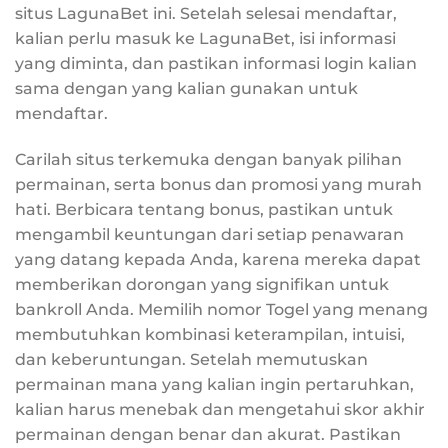
situs LagunaBet ini. Setelah selesai mendaftar,
kalian perlu masuk ke LagunaBet, isi informasi
yang diminta, dan pastikan informasi login kalian
sama dengan yang kalian gunakan untuk
mendaftar.
Carilah situs terkemuka dengan banyak pilihan
permainan, serta bonus dan promosi yang murah
hati. Berbicara tentang bonus, pastikan untuk
mengambil keuntungan dari setiap penawaran
yang datang kepada Anda, karena mereka dapat
memberikan dorongan yang signifikan untuk
bankroll Anda. Memilih nomor Togel yang menang
membutuhkan kombinasi keterampilan, intuisi,
dan keberuntungan. Setelah memutuskan
permainan mana yang kalian ingin pertaruhkan,
kalian harus menebak dan mengetahui skor akhir
permainan dengan benar dan akurat. Pastikan