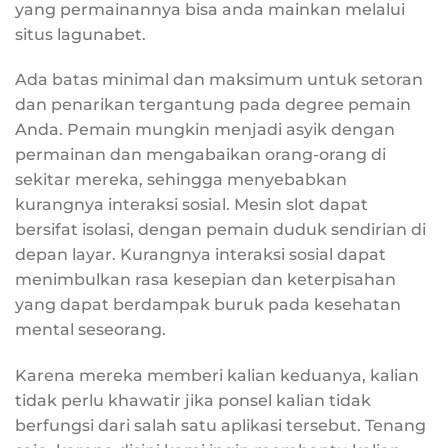
yang permainannya bisa anda mainkan melalui
situs lagunabet.
Ada batas minimal dan maksimum untuk setoran
dan penarikan tergantung pada degree pemain
Anda. Pemain mungkin menjadi asyik dengan
permainan dan mengabaikan orang-orang di
sekitar mereka, sehingga menyebabkan
kurangnya interaksi sosial. Mesin slot dapat
bersifat isolasi, dengan pemain duduk sendirian di
depan layar. Kurangnya interaksi sosial dapat
menimbulkan rasa kesepian dan keterpisahan
yang dapat berdampak buruk pada kesehatan
mental seseorang.
Karena mereka memberi kalian keduanya, kalian
tidak perlu khawatir jika ponsel kalian tidak
berfungsi dari salah satu aplikasi tersebut. Tenang