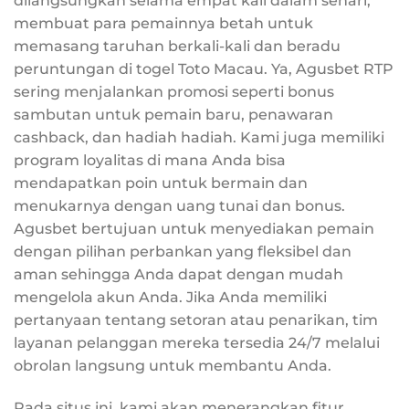
dilangsungkan selama empat kali dalam sehari,
membuat para pemainnya betah untuk
memasang taruhan berkali-kali dan beradu
peruntungan di togel Toto Macau. Ya, Agusbet RTP
sering menjalankan promosi seperti bonus
sambutan untuk pemain baru, penawaran
cashback, dan hadiah hadiah. Kami juga memiliki
program loyalitas di mana Anda bisa
mendapatkan poin untuk bermain dan
menukarnya dengan uang tunai dan bonus.
Agusbet bertujuan untuk menyediakan pemain
dengan pilihan perbankan yang fleksibel dan
aman sehingga Anda dapat dengan mudah
mengelola akun Anda. Jika Anda memiliki
pertanyaan tentang setoran atau penarikan, tim
layanan pelanggan mereka tersedia 24/7 melalui
obrolan langsung untuk membantu Anda.
Pada situs ini, kami akan menerangkan fitur