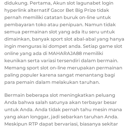
didukung. Pertama, Akun slot lagunabet login
hyperlink alternatif Gacor Bet Big Prize tidak
pernah memiliki catatan buruk on-line untuk
pembayaran toko atau penipuan. Namun tidak
semua permainan slot yang ada itu seru untuk
dimainkan, banyak sport slot abal-abal yang hanya
ingin menguras isi dompet anda. Setiap game slot
online yang ada di MAHARAJA88 memiliki
keunikan serta variasi tersendiri dalam bermain.
Memang sport slot on-line merupakan permainan
paling populer karena sangat menantang bagi
para pemain dalam melakukan taruhan.
Bermain beberapa slot meningkatkan peluang
Anda bahwa salah satunya akan terbayar besar
untuk Anda. Anda tidak pernah tahu mesin mana
yang akan longgar, jadi sebarkan taruhan Anda.
Meskipun RTP dapat bervariasi, biasanya sekitar