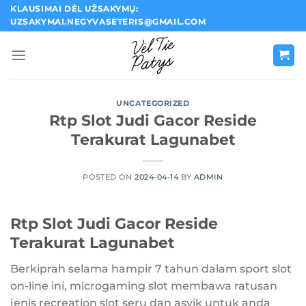
Skip
KLAUSIMAI DĖL UŽSAKYMŲ:
UZSAKYMAI.NEGYVASETERIS@GMAIL.COM
to
content
UNCATEGORIZED
Rtp Slot Judi Gacor Reside
Terakurat Lagunabet
POSTED ON
2024-04-14
BY
ADMIN
Rtp Slot Judi Gacor Reside
Terakurat Lagunabet
Berkiprah selama hampir 7 tahun dalam sport slot
on-line ini, microgaming slot membawa ratusan
jenis recreation slot seru dan asyik untuk anda