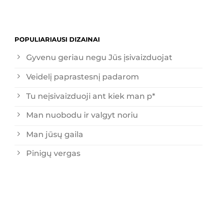
POPULIARIAUSI DIZAINAI
Gyvenu geriau negu Jūs įsivaizduojat
Veidelį paprastesnį padarom
Tu neįsivaizduoji ant kiek man p*
Man nuobodu ir valgyt noriu
Man jūsų gaila
Pinigų vergas