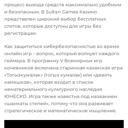
процесс вывода средств максимально удобным
и безопасным. В Sultan Games Казино
представлен широкий выбор бесплатных
слотов, которые доступны для игры без
регистрации.
Как защититься кибербезопасностью во время
онлайн игр – вопрос, который волнует каждого
геймера. В программу V Всемирных игр
кочевников включена старинная казахская игра
«Тогызкумалак» (тогыз кумалак) или «девять
камешков», которая входит в список
нематериального культурного наследия
ЮНЕСКО. Игра также известна под названием
«шахматы степей», потому что она развивает
стратегическое и математическое мышление.