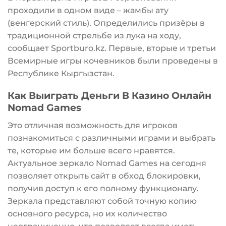
проходили в одном виде – жамбы ату
(венгерский стиль). Определились призёры в
традиционной стрельбе из лука на ходу,
сообщает Sportburo.kz. Первые, вторые и третьи
Всемирные игры кочевников были проведены в
Республике Кыргызстан.
Как Выиграть Деньги В Казино Онлайн
Nomad Games
Это отличная возможность для игроков
познакомиться с различными играми и выбрать
те, которые им больше всего нравятся.
Актуальное зеркало Nomad Games на сегодня
позволяет открыть сайт в обход блокировки,
получив доступ к его полному функционалу.
Зеркала представляют собой точную копию
основного ресурса, но их количество