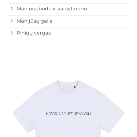
Man nuobodu ir valgyt noriu
Man jūsų gaila
Pinigų vergas