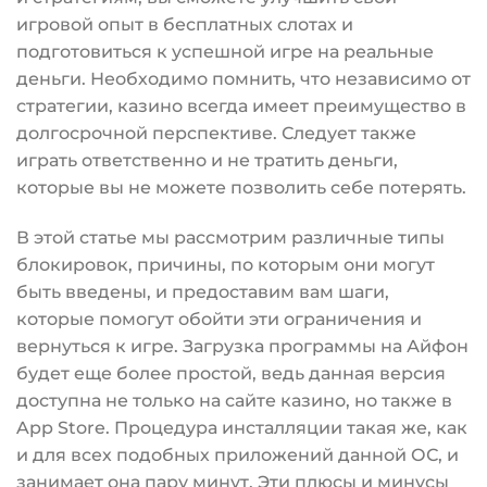
игровой опыт в бесплатных слотах и
подготовиться к успешной игре на реальные
деньги. Необходимо помнить, что независимо от
стратегии, казино всегда имеет преимущество в
долгосрочной перспективе. Следует также
играть ответственно и не тратить деньги,
которые вы не можете позволить себе потерять.
В этой статье мы рассмотрим различные типы
блокировок, причины, по которым они могут
быть введены, и предоставим вам шаги,
которые помогут обойти эти ограничения и
вернуться к игре. Загрузка программы на Айфон
будет еще более простой, ведь данная версия
доступна не только на сайте казино, но также в
App Store. Процедура инсталляции такая же, как
и для всех подобных приложений данной ОС, и
занимает она пару минут. Эти плюсы и минусы