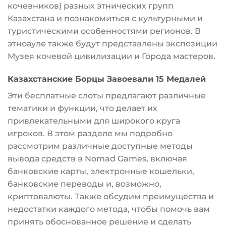
кочевников) разных этнических групп
Казахстана и познакомиться с культурными и
туристическими особенностями регионов. В
этноауле также будут представлены экспозиции
Музея кочевой цивилизации и Города мастеров.
Казахстанские Борцы Завоевали 15 Медалей
Эти бесплатные слоты предлагают различные
тематики и функции, что делает их
привлекательными для широкого круга
игроков. В этом разделе мы подробно
рассмотрим различные доступные методы
вывода средств в Nomad Games, включая
банковские карты, электронные кошельки,
банковские переводы и, возможно,
криптовалюты. Также обсудим преимущества и
недостатки каждого метода, чтобы помочь вам
принять обоснованное решение и сделать