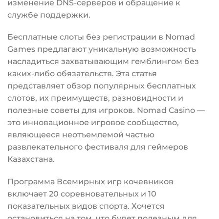
изменение DNS-серверов и обращение к
службе поддержки.
Бесплатные слоты без регистрации в Nomad
Games предлагают уникальную возможность
насладиться захватывающим гемблингом без
каких-либо обязательств. Эта статья
представляет обзор популярных бесплатных
слотов, их преимуществ, разновидности и
полезные советы для игроков. Nomad Casino —
это инновационное игровое сообщество,
являющееся неотъемлемой частью
развлекательного фестиваля для геймеров
Казахстана.
Программа Всемирных игр кочевников
включает 20 соревновательных и 10
показательных видов спорта. Хочется
остановиться на том, что будет полезным для