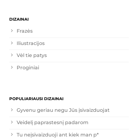
DIZAINAI
Frazės
Iliustracijos
Vėl tie patys
Proginiai
POPULIARIAUSI DIZAINAI
Gyvenu geriau negu Jūs įsivaizduojat
Veidelį paprastesnį padarom
Tu neįsivaizduoji ant kiek man p*